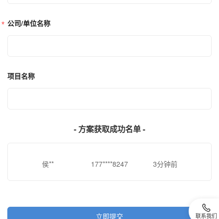
公司/单位名称
尹*
198****6735
0分钟前
邹**
183****8560
1分钟前
魏**
180****2926
1分钟前
袁*
191****2436
1分钟前
项目名称
石**
159****1956
2分钟前
乔*
157****8985
2分钟前
唐**
187****9658
2分钟前
唐**
147****7367
3分钟前
- 方案获取成功名单 -
范**
134****9268
3分钟前
贺*
152****2724
3分钟前
侯**
177****8247
3分钟前
王**
189****5709
3分钟前
唐*
158****5452
4分钟前
袁*
133****4650
4分钟前
立即提交
联系我们
丁*
188****9872
4分钟前