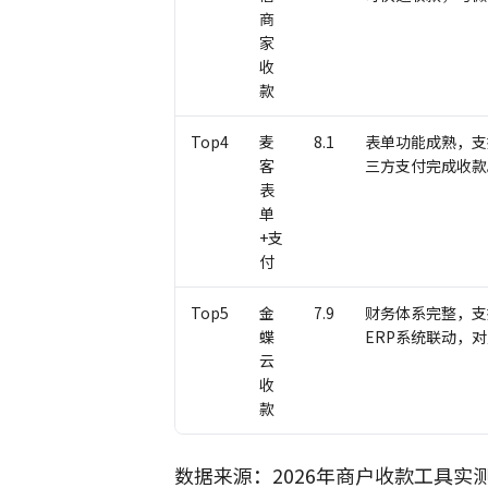
商
家
收
款
Top4
麦
8.1
表单功能成熟，支
客
三方支付完成收款
表
单
+支
付
Top5
金
7.9
财务体系完整，支
蝶
ERP系统联动，
云
收
款
数据来源：2026年商户收款工具实