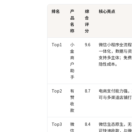
排名
产
综
核心亮点
品
合
名
评
称
分
Top1
小
9.6
微信小程序全流程
金
一体化，数据与资
商
支持多主体；免费
户
隐性成本。
助
手
Top2
有
8.7
电商支付能力强，
赞
可与多渠道店铺打
收
款
Top3
微
8.4
微信生态原生，无
信
可快速收款，与微