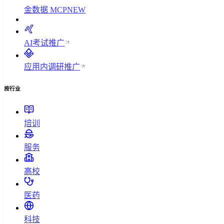
金数据 MCP
NEW
AI考试
推广
应用内调研
推广
按行业
培训
服务
高校
医药
科技