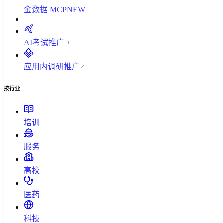
金数据 MCP
NEW
AI考试
推广
应用内调研
推广
按行业
培训
服务
高校
医药
科技