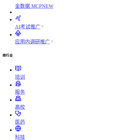
金数据 MCP
NEW
AI考试
推广
应用内调研
推广
按行业
培训
服务
高校
医药
科技