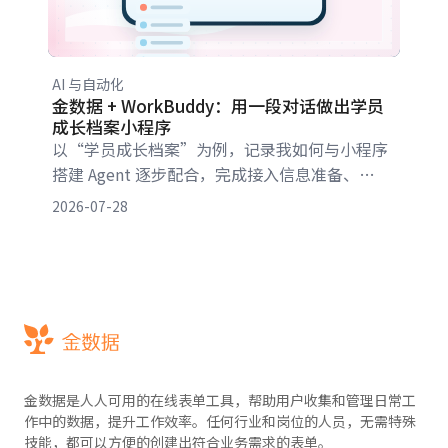
AI 与自动化
金数据 + WorkBuddy：用一段对话做出学员
成长档案小程序
以“学员成长档案”为例，记录我如何与小程序
搭建 Agent 逐步配合，完成接入信息准备、
HTML 交互确认、金数据字段映射、本地验收、
2026-07-28
云托管部署和体验版上传。
金数据是人人可用的在线表单工具，帮助用户收集和管理日常工
作中的数据，提升工作效率。任何行业和岗位的人员，无需特殊
技能，都可以方便的创建出符合业务需求的表单。