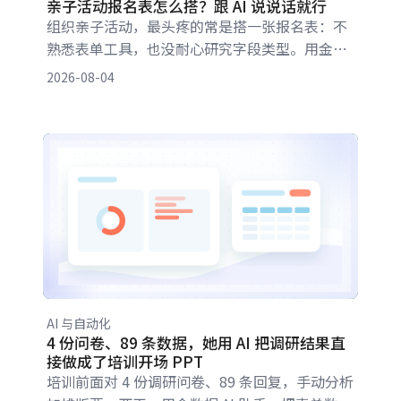
亲子活动报名表怎么搭？跟 AI 说说话就行
组织亲子活动，最头疼的常是搭一张报名表：不
熟悉表单工具，也没耐心研究字段类型。用金数
据 AI 助手，把需求用日常语言说出来，AI 直接翻
2026-08-04
译成字段和设置——加活动介绍、图文混排、地
址定位、改字段名、设必填，都能靠多轮对话逐
步调整，十几分钟就能从零到可发布。
AI 与自动化
4 份问卷、89 条数据，她用 AI 把调研结果直
接做成了培训开场 PPT
培训前面对 4 份调研问卷、89 条回复，手动分析