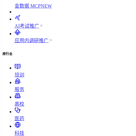
金数据 MCP
NEW
AI考试
推广
应用内调研
推广
按行业
培训
服务
高校
医药
科技