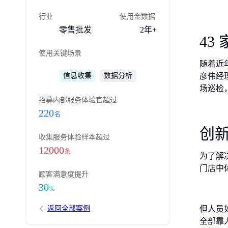
行业
使用金数据
零售批发
2年+
43
使用关键场景
随着近
信息收集
数据分析
彦伟经
场巡检
招募内部服务体验官超过
220
名
创
收集服务体验样本超过
12000
条
为了解
门店中
顾客满意度提升
30
%
返回全部案例
但人员
全部靠