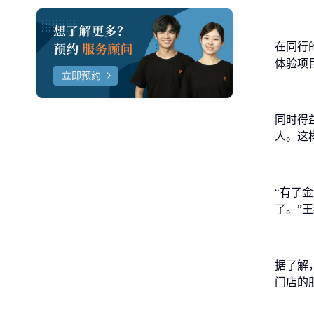
在同行
体验项
同时得
人。这
“有了
了。”
据了解，
门店的