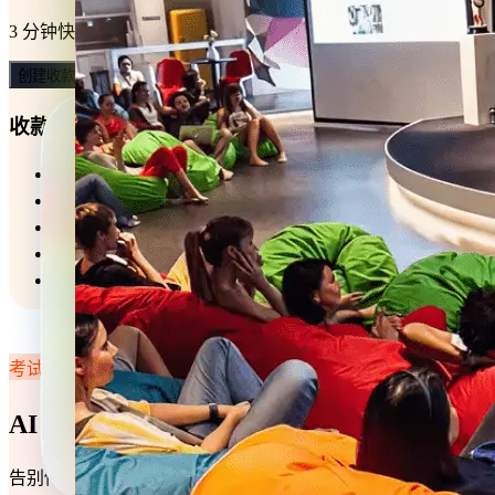
3 分钟快速搭建店铺，让生意即刻在线运转。在线收银时，还
创建收款表单
收款模板
试听课秒杀
赛事报名缴费
KET考试缴费
校服订购
课程预定
考试·考评
AI 智能加持，考试效率翻倍
告别传统考试模式，把麻烦的出题、组卷工作交给 AI。在 3