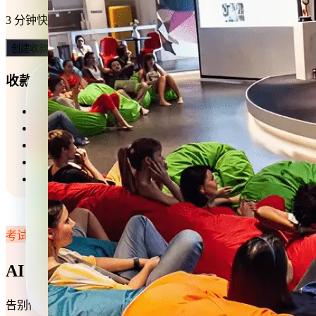
3 分钟快速搭建店铺，让生意即刻在线运转。在线收银时，还
创建收款表单
收款模板
试听课秒杀
赛事报名缴费
KET考试缴费
校服订购
课程预定
考试·考评
AI 智能加持，考试效率翻倍
告别传统考试模式，把麻烦的出题、组卷工作交给 AI。在 3